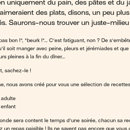
n uniquement du pain, des pâtes et du 
aimeraient des plats, disons, un peu plus
riés. Saurons-nous trouver un juste-milieu
 pas bon !", "beurk !"... C'est fatiguant, non ? De s'embê
u'il soit manger avec peine, pleurs et jérémiades et que
rs pleines à la fin du dîner...
t, sachez-le !
se, nous avons créé pour vous une sélection de recettes
 adulte
 enfant
nde sera content le temps d'une soirée, chacun sa re
z un repas paisible ! Ils ne savent pas encore que vous