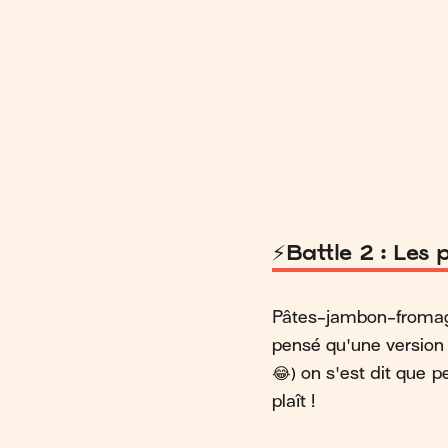
⚡️Battle 2 : Le
Pâtes-jambon-fromage,
pensé qu'une version 
😂) on s'est dit que p
plaît !