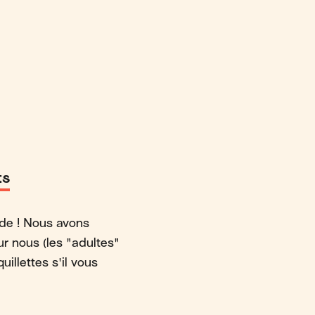
ts
nde ! Nous avons
r nous (les "adultes"
uillettes s'il vous