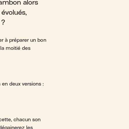
jambon alors
 évolués,
 ?
ter à préparer un bon
 la moitié des
 en deux versions :
cette, chacun son
 dégainerez les