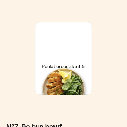
N°7. Bo bun bœuf